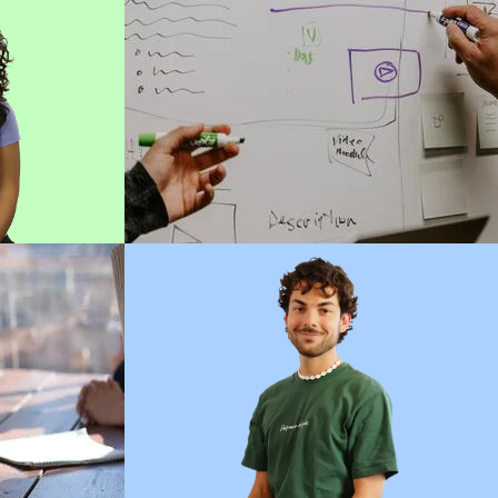
t
SAMUEL
UX/UI Designer
Lire sa bio