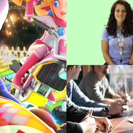
LEYLA
Cheffe de proje
Lire sa bio