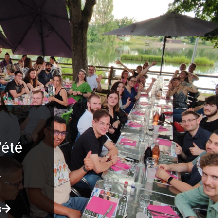
’été
4
s