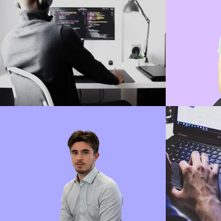
An
LOÏC
Développeur FullStack
Lire sa bio