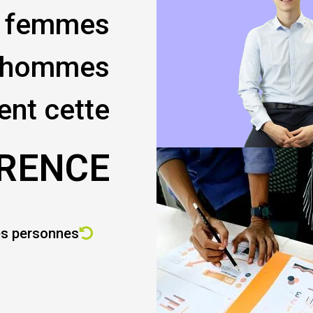
s femmes
UX Researcher
s hommes
Lire sa bio
vent cette
ÉRENCE
es personnes