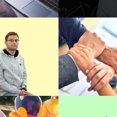
NATHAN
eloppeur FullStack
Lire sa bio